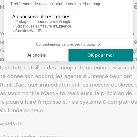
ortera le NG eCall sur les mod
norer la réglementation : chaque nouveau modèle devra
nt améliorée exploitant la rapidité et la fiabilité du
r
ution ne se limite pas à une simple migration technolog
es informations
et élargit la palette des données pouv
t, statuts détaillés des occupants ou encore niveau d
liste donne son accord, les agents d’urgence pourront
ettant d’adapter immédiatement les moyens déployés s
as seulement la réactivité, mais aussi la précision de
 ne pourra faire l’impasse sur ce système à compter d
ais fondamentale.
la 4G/5G
autres données avancées