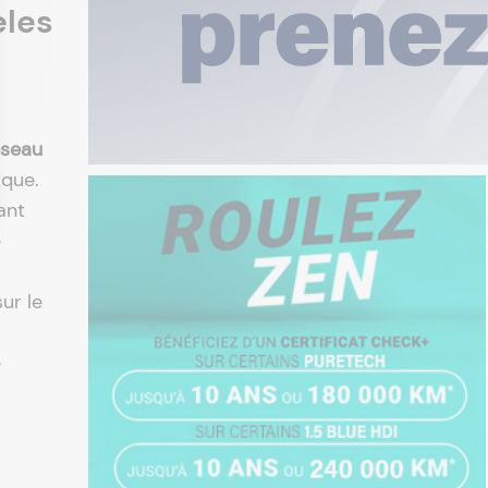
èles
éseau
ique.
ant
e
ur le
e