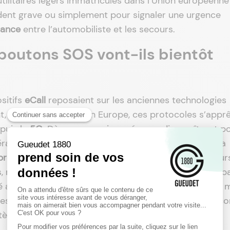
utilitaires légers immatriculés dans l’Union européenne
cident grave ou simplement pour signaler une urgence
iance
entre l’automobiliste et les secours.
outons SOS vont-ils bientôt
sitifs
eCall
reposaient sur les anciennes technologies
t, la
3G
. Or, partout en Europe, ces protocoles s’appr
puis la
5G
. Dès que ces vieux réseaux disparaîtront p
ation perdront leur fonction principale. En France, la
rogressive de la 2G
dès 2026. Les opérateurs majeur
, rendant obsolètes tous les véhicules ne disposant p
é aux nouveaux standards. Plusieurs pays voisins ont
s propriétaires de voitures datant d’avant 2026, il co
ystème embarqué.