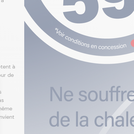
 à
êtent à
our de
s
as
 même
nvient