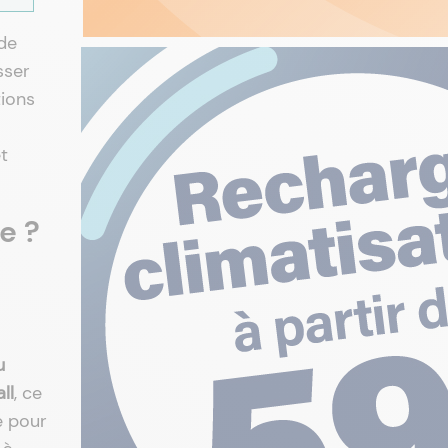
 de
sser
tions
et
e ?
u
ll
, ce
e pour