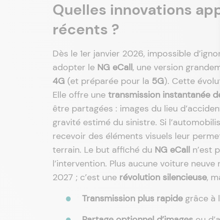
Quelles innovations app
récents ?
Dès le 1er janvier 2026, impossible d’ig
adopter le
NG eCall
, une version grandeme
4G
(et préparée pour la
5G
). Cette évol
Elle offre une
transmission instantanée d
être partagées : images du lieu d’acciden
gravité estimé du sinistre. Si l’automobi
recevoir des éléments visuels leur perm
terrain. Le but affiché du
NG eCall
n’est p
l’intervention. Plus aucune voiture neuve
2027 ; c’est une
révolution silencieuse
, m
Transmission plus rapide
grâce à 
Partage optionnel d’images
ou d’