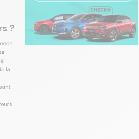
rs ?
gence
ps
té
.
de la
sant
teurs