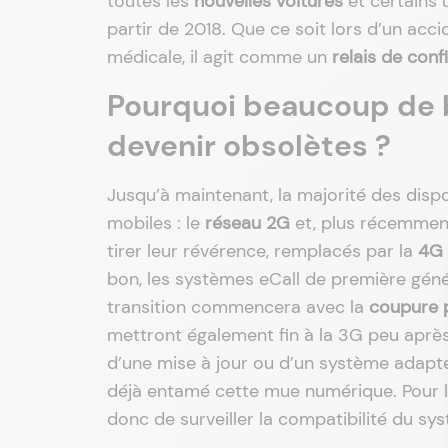
toutes les
nouvelles voitures
et certains 
partir de 2018. Que ce soit lors d’un ac
médicale, il agit comme un
relais de conf
Pourquoi beaucoup de b
devenir obsolètes ?
Jusqu’à maintenant, la majorité des dispo
mobiles : le
réseau 2G
et, plus récemmen
tirer leur révérence, remplacés par la
4G
bon, les systèmes eCall de première génér
transition commencera avec la
coupure p
mettront également fin à la 3G peu après
d’une mise à jour ou d’un système adapt
déjà entamé cette mue numérique. Pour le
donc de surveiller la compatibilité du s