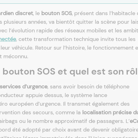
rdien discret
, le
bouton SOS
, présent dans l’habitacle
lusieurs années, va bientôt quitter la scène pour lai
vec l’évolution rapide des réseaux mobiles et les ambi
nectée
, cette transformation technique invite tous les
leur véhicule. Retour sur l’histoire, le fonctionnement 
ent méconnu.
bouton SOS et quel est son rôl
services d’urgence
, sans avoir besoin de téléphone
onducteur appuie dessus, le système lance
méro européen d’urgence. Il transmet également des
ntervention des secours, comme la
localisation précise d
airbags ou le nombre approximatif de passagers. L’
eCa
abord été adopté par choix avant de devenir obligatoir