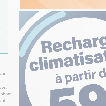
a su
ées.
sirant
ant