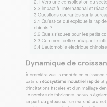
2.1
Vers une consolidation du sect
2.2
Impact à l’international et réacti
3
Questions courantes sur la surcap
3.1
Qu’est-ce qui explique la rapid
chinois ?
3.2
Quels risques pour les petits co
3.3
Comment cette surcapacité infl
3.4
L’automobile électrique chinoise
Dynamique de croissanc
À première vue, la montée en puissance
bâtir un
écosystème industriel rapide
et 
d’incitations fiscales et d’un maillage de
Le nombre de fabricants locaux a égalem
sa part du gâteau sur un marché promett