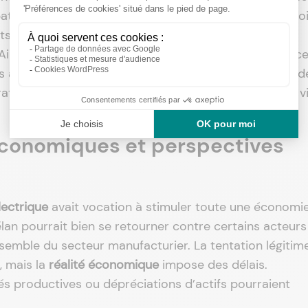
batteries, équipements électroniques ou encore emplo
effets secondaires de cette expansion rapide puis du
Ainsi, une
chaîne logistique hyperactive
devient sourc
urs accumulent les excédents ou voient leurs command
atégiques prises aujourd’hui dessineront le nouveau v
onomiques et perspectives
lectrique
avait vocation à stimuler toute une économi
élan pourrait bien se retourner contre certains acteurs
ensemble du secteur manufacturier. La tentation légitim
, mais la
réalité économique
impose des délais.
és productives ou dépréciations d’actifs pourraient