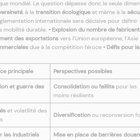
ique mondial. La question dépasse donc la seule dimen
veraineté
, à la
transition écologique
et même à la
sécu
églementation internationale sera décisive pour définir 
a mobilité durable.
• Explosion du nombre de fabricant
ement des exportations
vers l’Union européenne, l’Asie 
mmerciales
due à la compétition féroce
• Défis pour la
e principale
Perspectives possibles
ion et guerre des
Consolidation ou faillite
pour les
moins résilients
vés
et volatilité des
Diversification
ou reconversion f
s
 les industriels
Mise en place de barrières douan