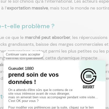
sur le sol chinois qu’à l’international. Les acteurs esp
à l’
exportation massive
, mais tout le monde ne sortir
e-t-elle problème ?
ue ce que le
marché peut absorber
, les répercussions
tocks grandissants, baisse des marges commerciales et
es entreprises, surtout parmi les plus petites ou les p
long terme. En parallèle, cette dynamique impacte
ales
. Les constructeurs chinois souhaitent écouler leur
pression sur les marchés étrangers. D’ailleurs, plusieur
 de près ces
exportations massives
, inquiets de voir l
 touchés ?
re la majorité de l’attention, il ne faut pas oublier les