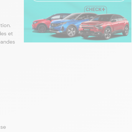
tion.
des et
grandes
 se