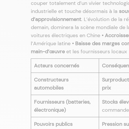
couper totalement d’un vivier technolog
industrielle et touche désormais à la
sou
d’approvisionnement
. L’évolution de la r
demain, dominera la scène mondiale de l
voitures électriques en Chine
• Accroiss
l’Amérique latine
• Baisse des marges co
main-d’œuvre
et les fournisseurs locaux
Acteurs concernés
Conséquenc
Constructeurs
Surproduct
automobiles
prix
Fournisseurs (batteries,
Stocks éle
électronique)
commande
Pouvoirs publics
Pression sur