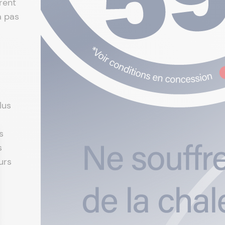
èrent
a pas
lus
s
s
eurs