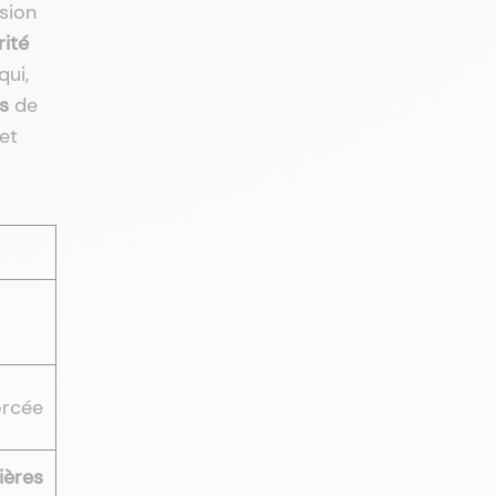
sion
rité
qui,
s
de
et
orcée
ières