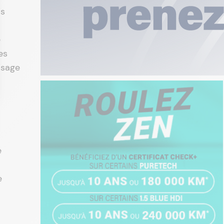
is
e
es
isage
e
e