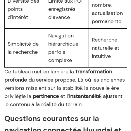
Diversité des
Limité aux POI
nombre,
points
enregistrés
actualisation
d’intérêt
d’avance
permanente
Navigation
Recherche
Simplicité de
hiérarchique
naturelle et
la recherche
parfois
intuitive
complexe
Ce tableau met en lumière la
transformation
profonde du service
proposé. Là où les anciennes
versions misaient sur la stabilité, la nouvelle ère
privilégie la
pertinence
et l’
instantanéité
, ajustant
le contenu à la réalité du terrain.
Questions courantes sur la
navigation connectée Hyundai et