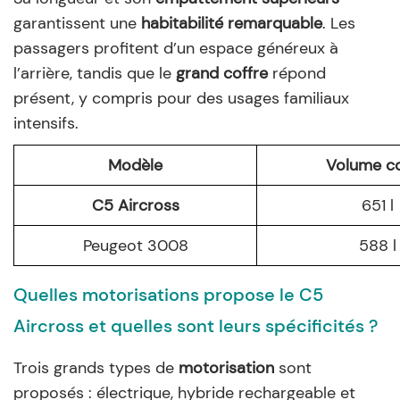
garantissent une
habitabilité remarquable
. Les
passagers profitent d’un espace généreux à
l’arrière, tandis que le
grand coffre
répond
présent, y compris pour des usages familiaux
intensifs.
Modèle
Volume co
C5 Aircross
651 l
Peugeot 3008
588 l
Quelles motorisations propose le C5
Aircross et quelles sont leurs spécificités ?
Trois grands types de
motorisation
sont
proposés : électrique, hybride rechargeable et