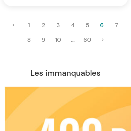
1
2
3
4
5
6
7
8
9
10
…
60
Les immanquables