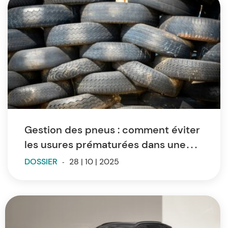
Gestion des pneus : comment éviter
les usures prématurées dans une
flotte de véhicules ?
DOSSIER
-
28 | 10 | 2025