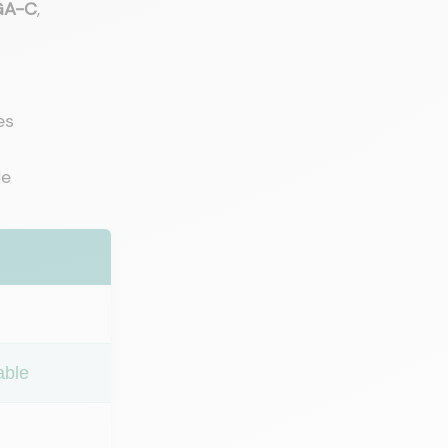
GA-C
,
es
de
able