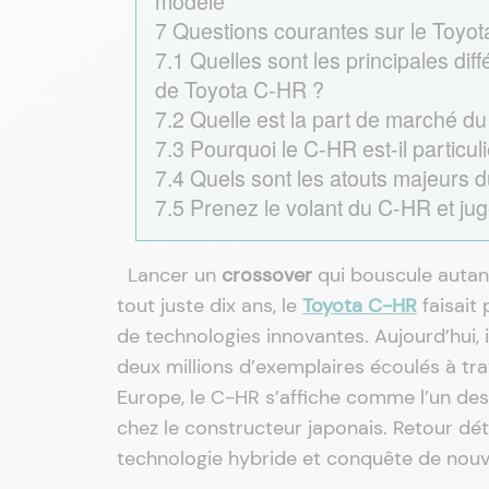
modèle
7
Questions courantes sur le Toyot
7.1
Quelles sont les principales dif
de Toyota C-HR ?
7.2
Quelle est la part de marché d
7.3
Pourquoi le C-HR est-il particu
7.4
Quels sont les atouts majeurs 
7.5
Prenez le volant du C-HR et j
Lancer un
crossover
qui bouscule autant
tout juste dix ans, le
Toyota C-HR
faisait 
de technologies innovantes. Aujourd’hui, 
deux millions d’exemplaires écoulés à t
Europe, le C-HR s’affiche comme l’un des
chez le constructeur japonais. Retour déta
technologie hybride et conquête de no