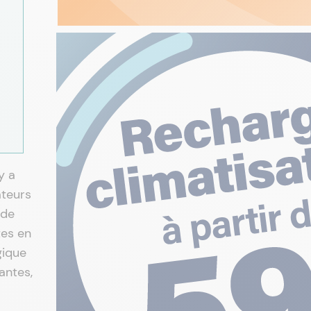
y a
ateurs
 de
tes en
gique
antes,