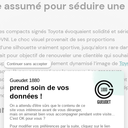
e assumé pour séduire une
s compacts signés Toyota évoquaient solidité et série
OVNI. Le choc visuel provenait de ses proportions
une silhouette vraiment sportive, jusqu’alors rare da
it pour objectif de renouveler une clientèle qui souhai
oup de frais n’a pas seulement dynamisé l’image de
Toy
jusque-là peu concerné par la marque. Les
crossover
sonnes recherchant confort et fiabilité, mais rarement
duire. Avec le C-HR, cette frontière s’est nettement dé
onquête client.
nce de la technologie