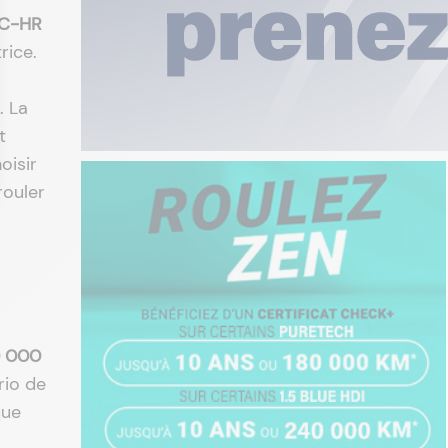
 C-HR
rice.
. La
t
oisir
rouler
0 000
rio de
que