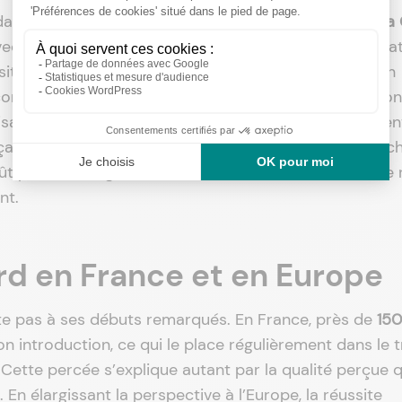
dans l’apparence. Dès le premier lancement, le
Toyota
avec une
motorisation hybride auto-rechargeable
novat
ionnement était alors inédit : proposer une solution
conduite réactive, tout en minimisant la consommation
risation développant un rendement thermique raremen
nt ainsi l’aura technologique du véhicule. Dès lors, ch
t pour le design hors normes, mais aussi du désir de 
ent.
rd en France et en Europe
te pas à ses débuts remarqués. En France, près de
15
 introduction, ce qui le place régulièrement dans le t
 Cette percée s’explique autant par la qualité perçue 
En élargissant la perspective à l’Europe, la réussite