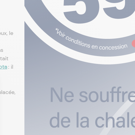
ux, le
ns
tait
ota
: il
placée,