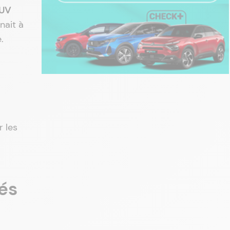
UV
nait à
.
r les
és