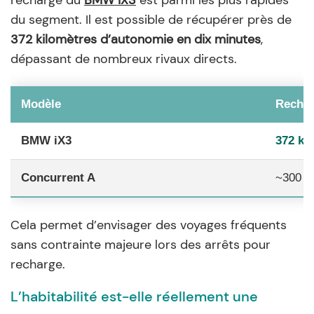
recharge du
BMW iX3
est parmi les plus rapides
du segment. Il est possible de récupérer près de
372 kilomètres d’autonomie en dix minutes
,
dépassant de nombreux rivaux directs.
Modèle
Rechar
BMW iX3
372 k
Concurrent A
~300 
Cela permet d’envisager des voyages fréquents
sans contrainte majeure lors des arrêts pour
recharge.
L’habitabilité est-elle réellement une