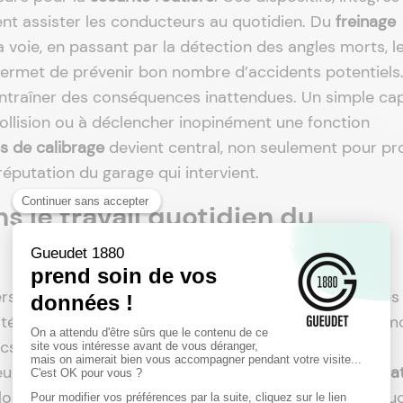
nt assister les conducteurs au quotidien. Du
freinage
 voie, en passant par la détection des angles morts, l
permet de prévenir bon nombre d’accidents potentiels
traîner des conséquences inattendues. Un simple ca
 collision ou à déclencher inopinément une fonction
 de calibrage
devient central, non seulement pour pr
réputation du garage qui intervient.
 le travail quotidien du
se les habitudes en atelier. Fini le temps où quelques 
jorité des interventions mécaniques ou électriques. La m
ocs ou même lors du remplacement d’une roue peut
eurs modules électroniques. L’
accès à une documenta
ologies de réglage recommandées par chaque construc