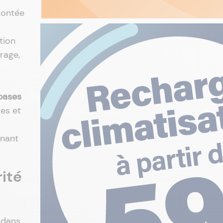
montée
tion
rage,
bases
ies et
rnant
ité
s dans