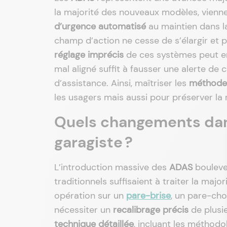
la majorité des nouveaux modèles, vienne
d’urgence automatisé
au maintien dans la
champ d’action ne cesse de s’élargir et 
réglage imprécis
de ces systèmes peut en
mal aligné suffit à fausser une alerte de
d’assistance. Ainsi, maîtriser les
méthodes
les usagers mais aussi pour préserver la 
Quels changements dans
garagiste ?
L’introduction massive des
ADAS
boulever
traditionnels suffisaient à traiter la ma
opération sur un
pare-brise
, un pare-ch
nécessiter un
recalibrage précis
de plusi
technique détaillée
, incluant les méthod