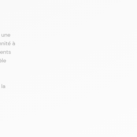
 une
nnité à
ments
èle
 la