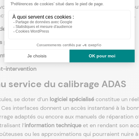
voir-faire garantit le bon déroulement des travaux tou
tuelles et la préservation de la garantie du véhicule.
es alertes de sécurité
s par les marques automobiles
nt via des interventions maîtrisées
st-intervention
au service du calibrage ADAS
cules, se doter d’un
logiciel spécialisé
constitue un réel 
n. Ces interfaces donnent un accès instantané à la bon
errage adaptés ou encore aux manuels de réparation of
alisant l’
information technique
et en rendant son ac
s coûteuses ou les approximations qui pourraient nuire à