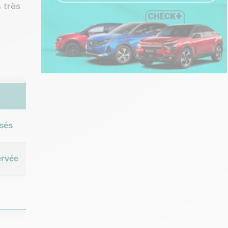
 très
isés
ervée