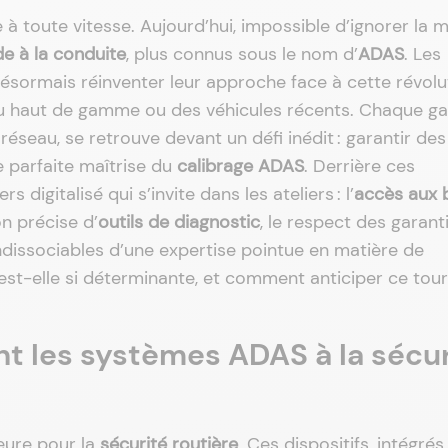
 à toute vitesse. Aujourd’hui, impossible d’ignorer la 
e à la conduite
, plus connus sous le nom d’
ADAS
. Les
désormais réinventer leur approche face à cette révolu
u haut de gamme ou des véhicules récents. Chaque ga
réseau, se retrouve devant un défi inédit : garantir des
 parfaite maîtrise du
calibrage ADAS
. Derrière ces
digitalisé qui s’invite dans les ateliers : l’
accès aux 
on précise d’
outils de diagnostic
, le respect des garant
 indissociables d’une expertise pointue en matière de
 est-elle si déterminante, et comment anticiper ce tou
t les systèmes ADAS à la sécur
eure pour la
sécurité routière
. Ces dispositifs, intégré