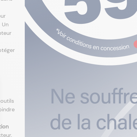
eur
. Un
pteur
otéger
outils
oindre
tion
teur,