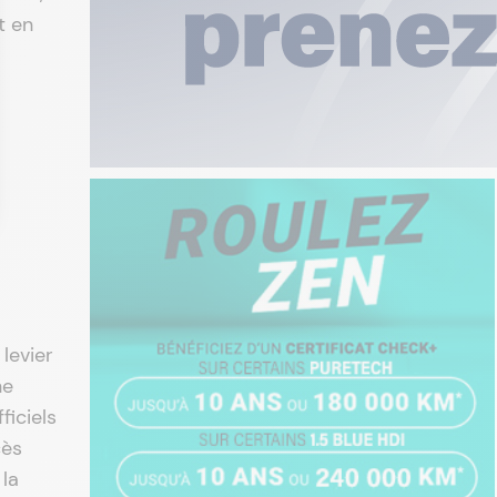
t en
levier
ne
ficiels
cès
 la