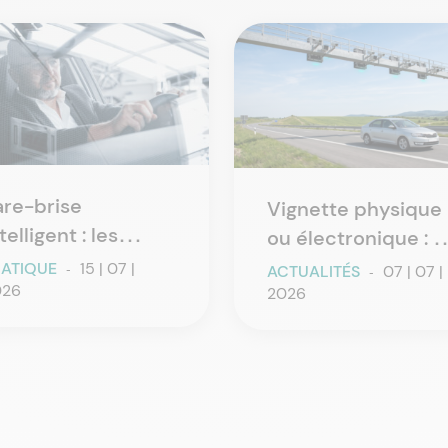
are-brise
Vignette physique
telligent : les
ou électronique : 4
nnovations du
pays, 4 règles à
RATIQUE
-
15 | 07 |
ACTUALITÉS
-
07 | 07 |
itrage automobile
026
connaître
2026