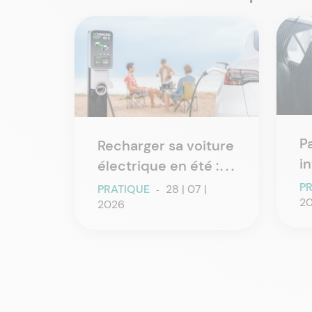
P
Recharger sa voiture
in
électrique en été :
i
les erreurs qui font
P
PRATIQUE
-
28 | 07 |
v
2
perdre du temps et
2026
de l’autonomie