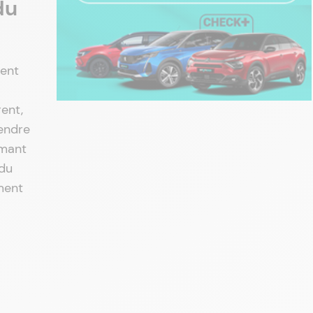
du
uent
ent,
endre
rmant
 du
ment