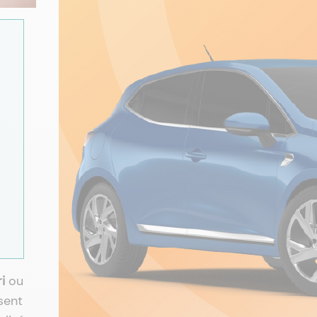
i
ou
sent