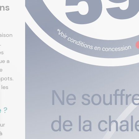
ans
raison
.
es
ue a
e
apots.
 les
 ?
sur
à