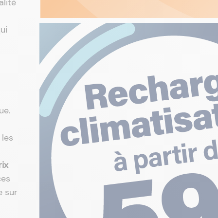
alité
ui
ue.
 les
rix
ces
e sur