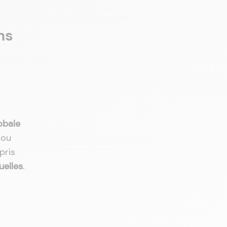
ns
obale
 ou
pris
uelles
.