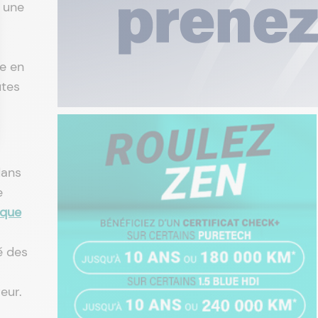
e une
te en
tes
ans
e
aque
é des
eur.