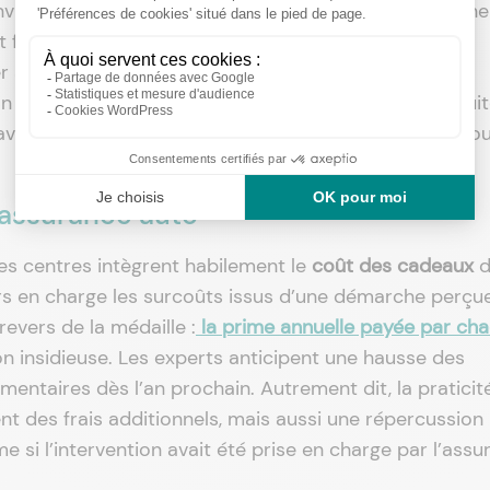
vironnement très compétitif. Cependant, elle entraîn
t final, supporté par les
assurances
, puis par tous les
ser avec les leaders du secteur, beaucoup de petites
n d’
offres promotionnelles spectaculaires
. Cette « fui
 favorise une augmentation générale des
coûts
pour tou
l’assurance auto
es centres intègrent habilement le
coût des cadeaux
d
s en charge les surcoûts issus d’une démarche perçu
vers de la médaille :
la
prime annuelle
payée par ch
on insidieuse. Les experts anticipent une hausse des
entaires dès l’an prochain. Autrement dit, la praticit
nt des frais additionnels, mais aussi une répercussion
e si l’intervention avait été prise en charge par l’assur