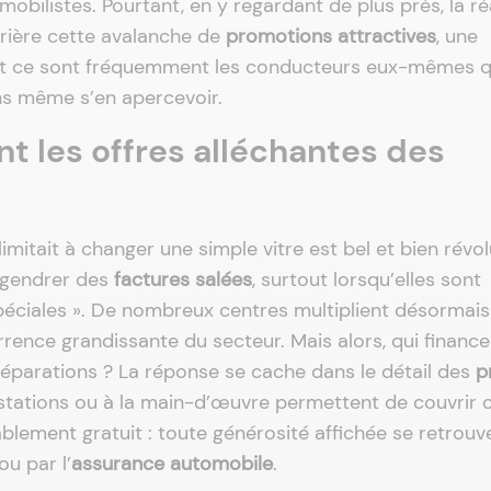
obilistes. Pourtant, en y regardant de plus près, la ré
rière cette avalanche de
promotions attractives
, une
et ce sont fréquemment les conducteurs eux-mêmes q
sans même s’en apercevoir.
t les offres alléchantes des
limitait à changer une simple vitre est bel et bien révol
engendrer des
factures salées
, surtout lorsqu’elles sont
ciales ». De nombreux centres multiplient désormais
rence grandissante du secteur. Mais alors, qui finance
réparations ? La réponse se cache dans le détail des
p
estations ou à la main-d’œuvre permettent de couvrir 
tablement gratuit : toute générosité affichée se retrouv
ou par l’
assurance automobile
.