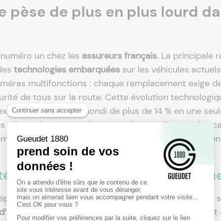
ce pèse de plus en plus lourd d
e numéro un chez les
assureurs français
. La principale 
 des
technologies embarquées
sur les véhicules actuels
améras multifonctions : chaque remplacement exige d
urité de tous sur la route. Cette évolution technologiq
 exemple, les prix ont bondi de plus de 14 % en une seul
s pièces de carrosserie comme les portières ou les c
ement ne cesse d’augmenter, ce qui inquiète aussi bien
atégie marketing ou dérive économique
 réparateurs misent sur une guerre publicitaire fondée 
d’achat conséquents
. Cette approche vise avant tout 