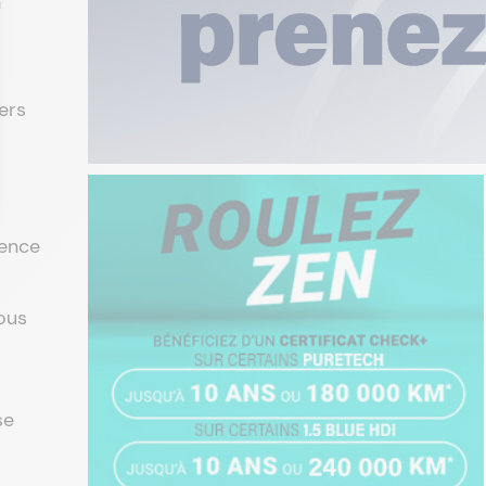
n
ers
gence
ous
se