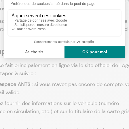
de six mois, et éventuellement un contrôle technique e
plus de quatre ans.
z vous connecter sur le site de l’ANTS pour remplir le
a. Joignez la carte grise détériorée et les autres papi
licata de carte grise ?
fait principalement en ligne via le site officiel de l’A
tapes à suivre :
 espace ANTS
: si vous n’avez pas encore de compte, v
l valide.
z fournir des informations sur le véhicule (numéro
 en circulation, etc.) et sur le titulaire de la carte gri