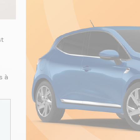
st
s à