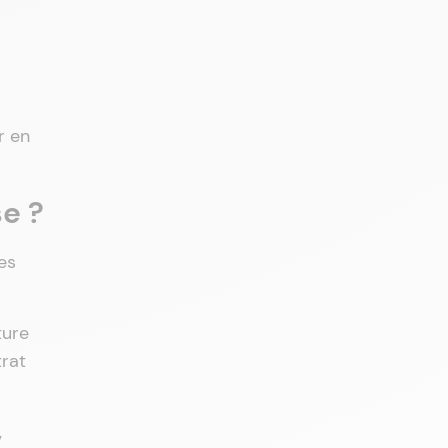
r en
e ?
les
ture
trat
,