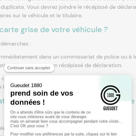
uplicata. Vous devrez joindre le récépissé de déclara
res sur le véhicule et le titulaire.
 carte grise de votre véhicule ?
s démarches :
immédiatement dans un commissariat de police ou à l
ation. Vous recevrez un récépissé de déclaration.
te de l’ANTS, effectuez votre demande en joignant le
e les informations et papiers requis.
tion de la carte grise de votre voiture
ez la carte grise détériorée, une pièce d’identité, un