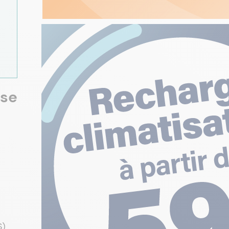
ise
S)