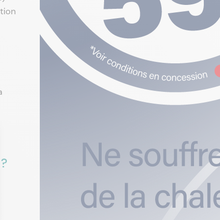
tion
a
 ?