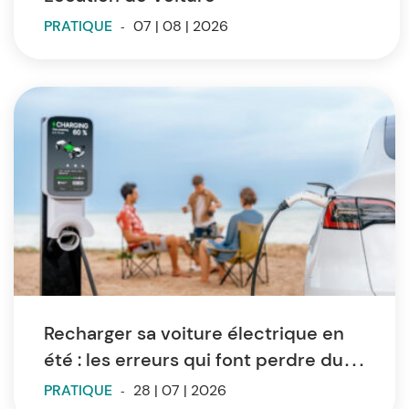
PRATIQUE
-
07 | 08 | 2026
Recharger sa voiture électrique en
été : les erreurs qui font perdre du
temps et de l’autonomie
PRATIQUE
-
28 | 07 | 2026