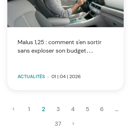
Malus 1,25 : comment s'en sortir
sans exploser son budget
assurance ?
ACTUALITÉS
-
01 | 04 | 2026
1
2
3
4
5
6
…
37