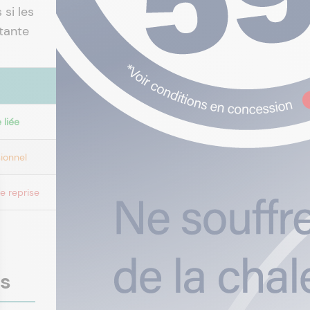
 si les
tante
 liée
ionnel
e reprise
es