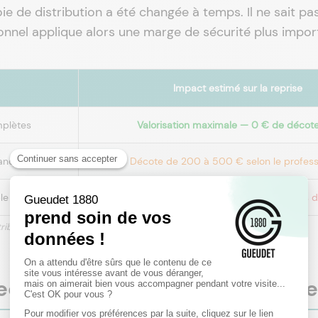
ie de distribution a été changée à temps. Il ne sait pas
onnel applique alors une marge de sécurité plus impor
Impact estimé sur la reprise
mplètes
Valorisation maximale — 0 € de décote
manquants
Décote de 200 à 500 € selon le profess
le
Décote de 500 à 1 200 € — parfois refus d
stribution automobile français, tendance observée 2024-2025)*
 technique vérifié en 30 second