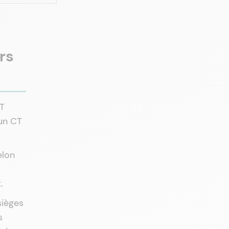
rs
CT
 un CT
elon
.
sièges
s