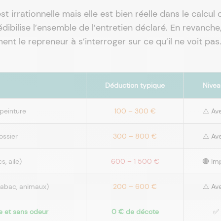
st irrationnelle mais elle est bien réelle dans le calcul 
dibilise l’ensemble de l’entretien déclaré. En revanche
 le repreneur à s’interroger sur ce qu’il ne voit pas
Déduction typique
Nivea
 peinture
100 – 300 €
⚠️ Av
ossier
300 – 800 €
⚠️ Av
, aile)
600 – 1 500 €
🔴 Im
(tabac, animaux)
200 – 600 €
⚠️ Av
e et sans odeur
0 € de décote
✅ 