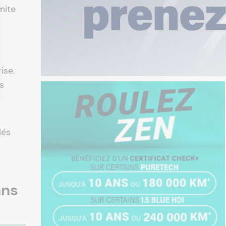
mite
ise.
s
lés
ans