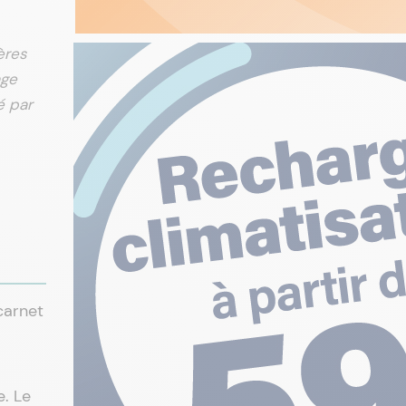
ères
age
é par
carnet
e. Le