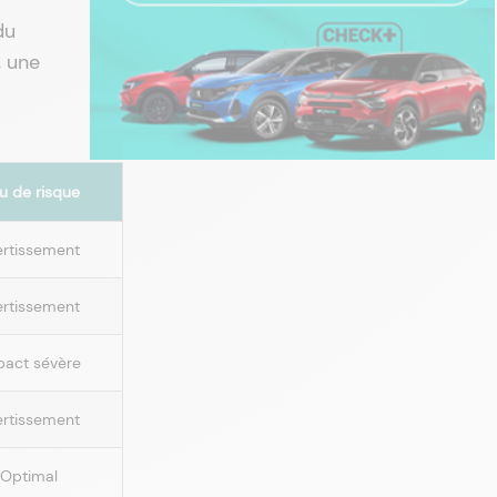
du
, une
.
u de risque
ertissement
ertissement
pact sévère
ertissement
Optimal