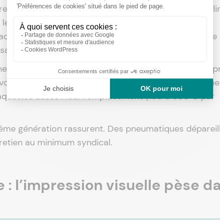
reprise : la jauge de profondeur sur chaque pneu. La li
 le Code de la route (art. R314-1). En pratique, un
cer dès 3 mm. En dessous, il ne peut pas revendre le
abilité.
une compacte coûte entre 300 € et 700 € pose compr
votre estimation si les pneumatiques sont hors norme
quettes usées : leur remplacement (150 à 350 € par
me génération rassurent. Des pneumatiques dépareil
tretien au minimum syndical.
e : l’impression visuelle pèse d