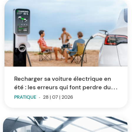
Recharger sa voiture électrique en
été : les erreurs qui font perdre du
temps et de l’autonomie
PRATIQUE
-
28 | 07 | 2026