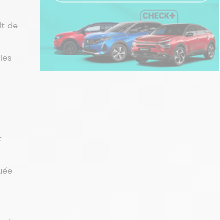
lt de
les
t
quée