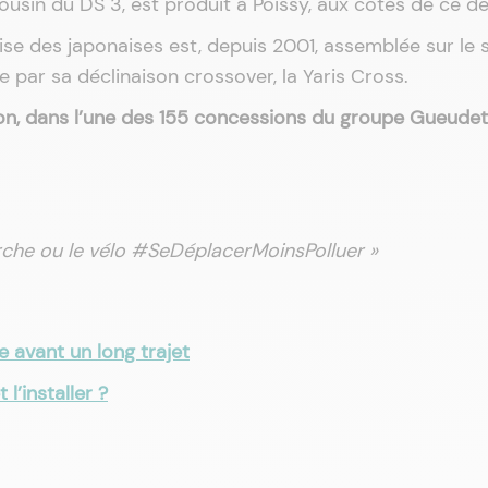
ousin du DS 3, est produit à Poissy, aux côtés de ce de
aise des japonaises est, depuis 2001, assemblée sur le s
e par sa déclinaison crossover, la Yaris Cross.
ion, dans l’une des 155 concessions du groupe Gueudet
 marche ou le vélo #SeDéplacerMoinsPolluer »
e avant un long trajet
l’installer ?