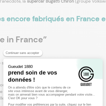
 l’anecdote, la
supercar Bugatti Chiron
(groupe Volksw
les encore fabriqués en France 
e in France”
e sur le site historique Alpine de Dieppe. Cocorico !
 double chevron encore fabriqué en France, sur le site
 initialement créée pour assembler l’Ami 6 (!) et qui
lle fut inaugurée, en 1960, par Charles de Gaulle !