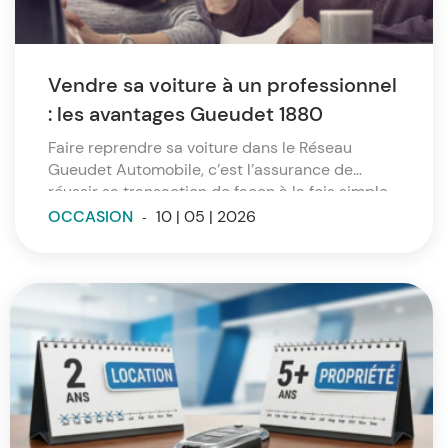
Vendre sa voiture à un professionnel
: les avantages Gueudet 1880
Faire reprendre sa voiture dans le Réseau
Gueudet Automobile, c’est l’assurance de
réussir sa transaction de façon à la fois simple,
efficace, rapide et sûre. Et de pouvoir obtenir
OCCASION
-
10 | 05 | 2026
une première estimation en trois clics !