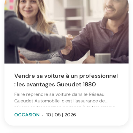
Vendre sa voiture à un professionnel
: les avantages Gueudet 1880
Faire reprendre sa voiture dans le Réseau
Gueudet Automobile, c’est l’assurance de
réussir sa transaction de façon à la fois simple,
efficace, rapide et sûre. Et de pouvoir obtenir
OCCASION
-
10 | 05 | 2026
une première estimation en trois clics !