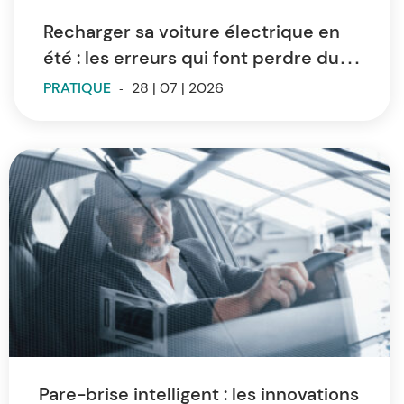
Recharger sa voiture électrique en
été : les erreurs qui font perdre du
temps et de l’autonomie
PRATIQUE
-
28 | 07 | 2026
Pare-brise intelligent : les innovations