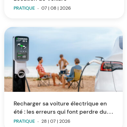
PRATIQUE
-
07 | 08 | 2026
Recharger sa voiture électrique en
été : les erreurs qui font perdre du
temps et de l’autonomie
PRATIQUE
-
28 | 07 | 2026