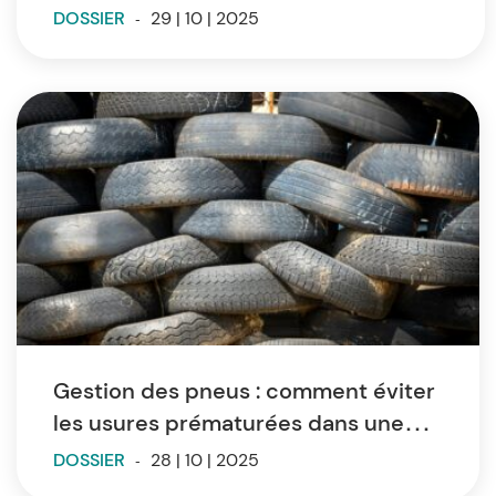
DOSSIER
-
29 | 10 | 2025
Gestion des pneus : comment éviter
les usures prématurées dans une
flotte de véhicules ?
DOSSIER
-
28 | 10 | 2025