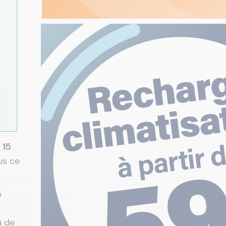
 15
us ce
e
s
de