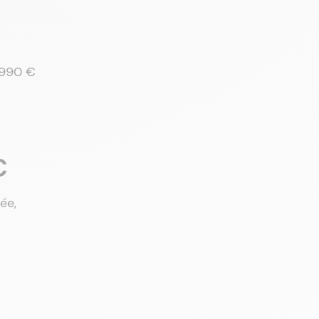
 990 €
€
ée,