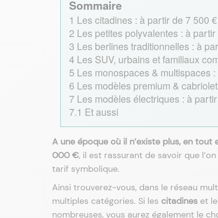
Sommaire
1
Les citadines : à partir de 7 500 €
2
Les petites polyvalentes : à parti
3
Les berlines traditionnelles : à pa
4
Les SUV, urbains et familiaux com
5
Les monospaces & multispaces : à
6
Les modèles premium & cabriolets 
7
Les modèles électriques : à parti
7.1
Et aussi
A une époque où il n’existe plus, en tout
000 €
, il est rassurant de savoir que l
tarif symbolique.
Ainsi trouverez-vous, dans le réseau mu
multiples catégories. Si les
citadines
et l
nombreuses, vous aurez également le ch