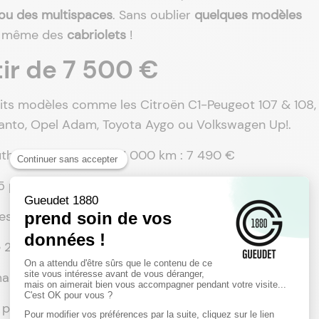
u des multispaces
. Sans oublier
quelques modèles
 et même des
cabriolets
!
tir de 7 500 €
its modèles comme les Citroën C1-Peugeot 107 & 108,
canto, Opel Adam, Toyota Aygo ou Volkswagen Up!.
Authentique de 2011 & 11 000 km : 7 490 €
5 portes de 2017 & 82 000 km : 7 990 €
rtes de 2018 & 40 000 km : 8 990 €
 de 2018 & 83 000 km : 8 990 €
ama de 2019 & 35 000 km : 9 100 €
 5 portes de 2016 & 34 000km : 10 490 €