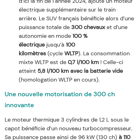
d’ici la fin de l’année 2024, ajoute un moteur
électrique supplémentaire sur le train
arrière. Le SUV français bénéficie alors d’une
puissance totale de
300 chevaux
et d’une
autonomie en mode
100 %
électrique
jusqu’à
100
kilomètres
(cycle
WLTP
). La consommation
mixte WLTP est de
0,7 l/100 km
! Celle-ci
atteint
5,8 l/100 km avec la batterie vide
(homologation WLTP en cours).
Une nouvelle motorisation de 300 ch
innovante
Le moteur thermique 3 cylindres de 1,2 L sous le
capot bénéficie d’un nouveau turbocompresseur.
Sa puissance passe ainsi de 96 kW (130 ch)
à 110