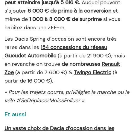
peut atteindre jusqu’à 5 616 €.
Auquel peuvent
s’ajouter
6 000 € de prime à la conversion
et
même de
1 000 à 3 000 € de surprime
si vous
habitez dans une ZFE-m.
Les Dacia Spring d’occasion sont encore très
rares dans les
154 concessions du réseau
Gueudet Automobile
(à partir de 21 900 €), mais
en revanche on trouve
de nombreuses
Renault
Zoe
(à partir de 7 600 €) &
Twingo Electric
(à
partir de 16 000 €).
« Pour les trajets courts, privilégiez la marche ou le
vélo #SeDéplacerMoinsPolluer »
Et aussi
Un vaste choix de Dacia d’occasion dans les