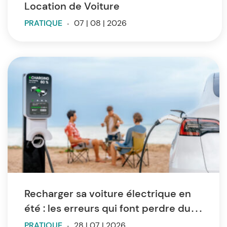
Location de Voiture
PRATIQUE
-
07 | 08 | 2026
Recharger sa voiture électrique en
été : les erreurs qui font perdre du
temps et de l’autonomie
PRATIQUE
-
28 | 07 | 2026